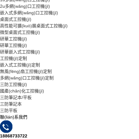
2u多網(wǎng)口工控機(jī)
嵌入式多網(wǎng)口工控機(jī)
桌面式工控機(jī)
高性能可擴(kuò)展桌面式工控機(jī)
微型桌面式工控機(jī)
研華工控機(jī)
研華工控機(jī)
研華嵌入式工控機(jī)
工控機(jī)定制
嵌入式工控機(jī)定制
無風(fēng)扇工控機(jī)定制
多網(wǎng)口工控機(jī)定制
三防工控機(jī)
國產(chǎn)化工控機(jī)
三防筆記本/平板
三防筆記本
三防平板
聯(lián)系我們
18868733722