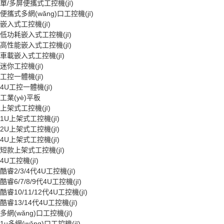
單/多屏便攜式工控機(jī)
便攜式多網(wǎng)口工控機(jī)
嵌入式工控機(jī)
低功耗嵌入式工控機(jī)
高性能嵌入式工控機(jī)
車載嵌入式工控機(jī)
迷你工控機(jī)
工控一體機(jī)
4U工控一體機(jī)
工業(yè)平板
上架式工控機(jī)
1U上架式工控機(jī)
2U上架式工控機(jī)
4U上架式工控機(jī)
短款上架式工控機(jī)
4U工控機(jī)
酷睿2/3/4代4U工控機(jī)
酷睿6/7/8/9代4U工控機(jī)
酷睿10/11/12代4U工控機(jī)
酷睿13/14代4U工控機(jī)
多網(wǎng)口工控機(jī)
1u多網(wǎng)口工控機(jī)