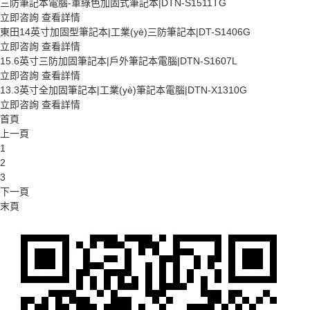
三防筆記本電腦-軍綠色加固式筆記本|DTN-S1511TG
立即咨詢
查看詳情
東田14英寸加固型筆記本|工業(yè)三防筆記本|DT-S1406G
立即咨詢
查看詳情
15.6英寸三防加固筆記本|戶外筆記本電腦|DTN-S1607L
立即咨詢
查看詳情
13.3英寸全加固筆記本|工業(yè)筆記本電腦|DTN-X1310G
立即咨詢
查看詳情
首頁
上一頁
1
2
3
下一頁
末頁