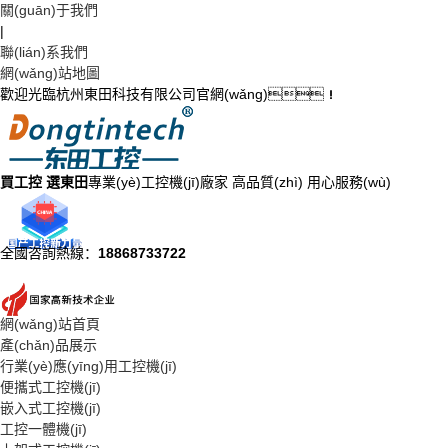
關(guān)于我們
|
聯(lián)系我們
網(wǎng)站地圖
歡迎光臨杭州東田科技有限公司官網(wǎng)！
買工控 選東田
專業(yè)工控機(jī)廠家 高品質(zhì) 用心服務(wù)
全國咨詢熱線：
18868733722
網(wǎng)站首頁
產(chǎn)品展示
行業(yè)應(yīng)用工控機(jī)
便攜式工控機(jī)
嵌入式工控機(jī)
工控一體機(jī)