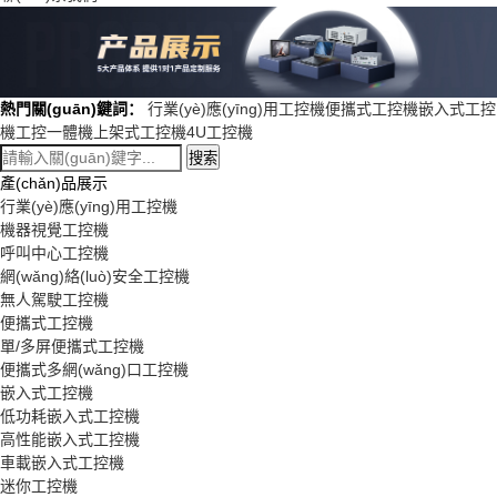
熱門關(guān)鍵詞：
行業(yè)應(yīng)用工控機
便攜式工控機
嵌入式工控
機
工控一體機
上架式工控機
4U工控機
搜索
產(chǎn)品展示
行業(yè)應(yīng)用工控機
機器視覺工控機
呼叫中心工控機
網(wǎng)絡(luò)安全工控機
無人駕駛工控機
便攜式工控機
單/多屏便攜式工控機
便攜式多網(wǎng)口工控機
嵌入式工控機
低功耗嵌入式工控機
高性能嵌入式工控機
車載嵌入式工控機
迷你工控機