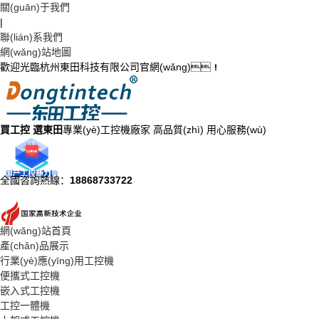
關(guān)于我們
|
聯(lián)系我們
網(wǎng)站地圖
歡迎光臨杭州東田科技有限公司官網(wǎng)！
買工控 選東田
專業(yè)工控機廠家 高品質(zhì) 用心服務(wù)
全國咨詢熱線：
18868733722
網(wǎng)站首頁
產(chǎn)品展示
行業(yè)應(yīng)用工控機
便攜式工控機
嵌入式工控機
工控一體機