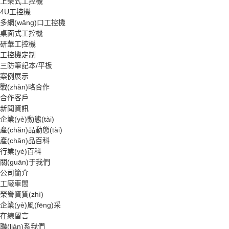
上架式工控機
4U工控機
多網(wǎng)口工控機
桌面式工控機
研華工控機
工控機定制
三防筆記本/平板
案例展示
戰(zhàn)略合作
合作客戶
新聞資訊
企業(yè)動態(tài)
產(chǎn)品動態(tài)
產(chǎn)品百科
行業(yè)百科
關(guān)于我們
公司簡介
工廠車間
榮譽資質(zhì)
企業(yè)風(fēng)采
在線留言
聯(lián)系我們