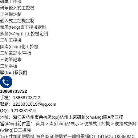
研華工控機
研華嵌入式工控機
工控機定制
嵌入式工控機定制
無風(fēng)扇工控機定制
多網(wǎng)口工控機定制
三防工控機
國產(chǎn)化工控機
三防筆記本/平板
三防筆記本
三防平板
聯(lián)系我們
18868733722
手機：18868733722
郵箱：1213331619@qq.com
QQ：1213331619
地址：浙江省杭州市余杭區(qū)杭州未來研創(chuàng)園A座三樓
當(dāng)前位置：
首頁
>
產(chǎn)品展示
>
便攜式工控機
>
便攜式多網
(wǎng)口工控機
15.6寸加固便攜機-海光3350便攜式一體機電腦|DT-1415CU-D3350MC