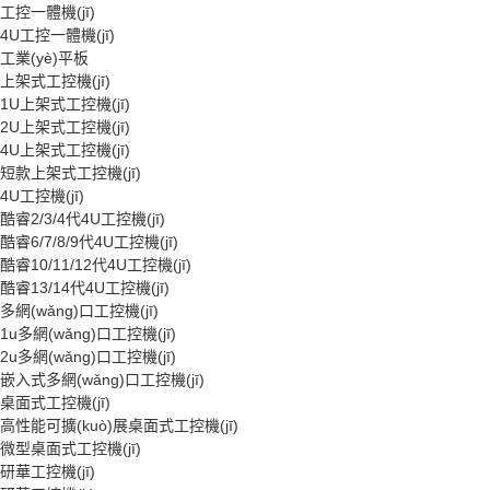
工控一體機(jī)
4U工控一體機(jī)
工業(yè)平板
上架式工控機(jī)
1U上架式工控機(jī)
2U上架式工控機(jī)
4U上架式工控機(jī)
短款上架式工控機(jī)
4U工控機(jī)
酷睿2/3/4代4U工控機(jī)
酷睿6/7/8/9代4U工控機(jī)
酷睿10/11/12代4U工控機(jī)
酷睿13/14代4U工控機(jī)
多網(wǎng)口工控機(jī)
1u多網(wǎng)口工控機(jī)
2u多網(wǎng)口工控機(jī)
嵌入式多網(wǎng)口工控機(jī)
桌面式工控機(jī)
高性能可擴(kuò)展桌面式工控機(jī)
微型桌面式工控機(jī)
研華工控機(jī)