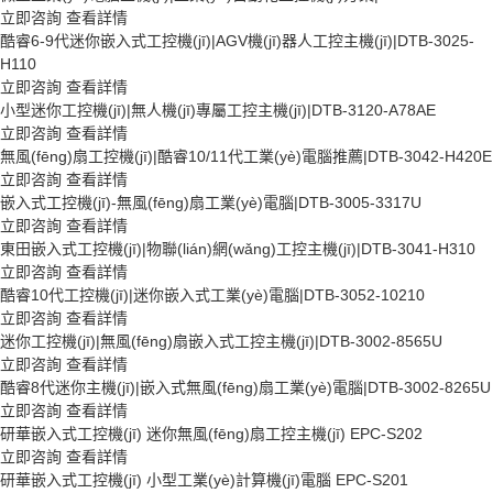
立即咨詢
查看詳情
酷睿6-9代迷你嵌入式工控機(jī)|AGV機(jī)器人工控主機(jī)|DTB-3025-
H110
立即咨詢
查看詳情
小型迷你工控機(jī)|無人機(jī)專屬工控主機(jī)|DTB-3120-A78AE
立即咨詢
查看詳情
無風(fēng)扇工控機(jī)|酷睿10/11代工業(yè)電腦推薦|DTB-3042-H420E
立即咨詢
查看詳情
嵌入式工控機(jī)-無風(fēng)扇工業(yè)電腦|DTB-3005-3317U
立即咨詢
查看詳情
東田嵌入式工控機(jī)|物聯(lián)網(wǎng)工控主機(jī)|DTB-3041-H310
立即咨詢
查看詳情
酷睿10代工控機(jī)|迷你嵌入式工業(yè)電腦|DTB-3052-10210
立即咨詢
查看詳情
迷你工控機(jī)|無風(fēng)扇嵌入式工控主機(jī)|DTB-3002-8565U
立即咨詢
查看詳情
酷睿8代迷你主機(jī)|嵌入式無風(fēng)扇工業(yè)電腦|DTB-3002-8265U
立即咨詢
查看詳情
研華嵌入式工控機(jī) 迷你無風(fēng)扇工控主機(jī) EPC-S202
立即咨詢
查看詳情
研華嵌入式工控機(jī) 小型工業(yè)計算機(jī)電腦 EPC-S201