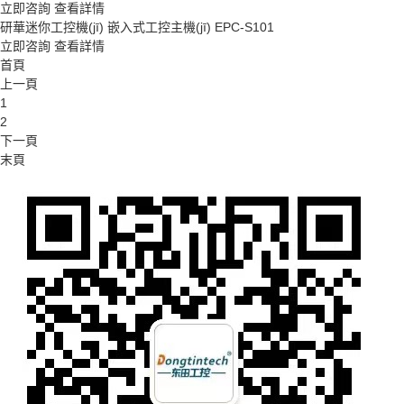
立即咨詢
查看詳情
研華迷你工控機(jī) 嵌入式工控主機(jī) EPC-S101
立即咨詢
查看詳情
首頁
上一頁
1
2
下一頁
末頁