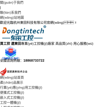
關(guān)于我們
|
聯(lián)系我們
網(wǎng)站地圖
歡迎光臨杭州東田科技有限公司官網(wǎng)！
買工控 選東田
專業(yè)工控機(jī)廠家 高品質(zhì) 用心服務(wù)
全國咨詢熱線：
18868733722
網(wǎng)站首頁
產(chǎn)品展示
行業(yè)應(yīng)用工控機(jī)
便攜式工控機(jī)
嵌入式工控機(jī)
工控一體機(jī)