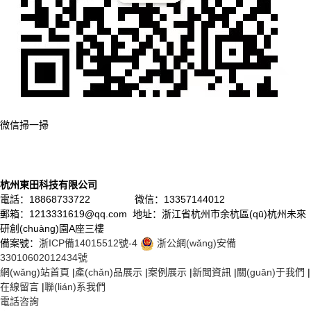
微信掃一掃
杭州東田科技有限公司
電話：18868733722 微信：13357144012
郵箱：1213331619@qq.com 地址：浙江省杭州市余杭區(qū)杭州未來
研創(chuàng)園A座三樓
備案號：
浙ICP備14015512號-4
浙公網(wǎng)安備
33010602012434號
網(wǎng)站首頁
|
產(chǎn)品展示
|
案例展示
|
新聞資訊
|
關(guān)于我們
|
在線留言
|
聯(lián)系我們
電話咨詢