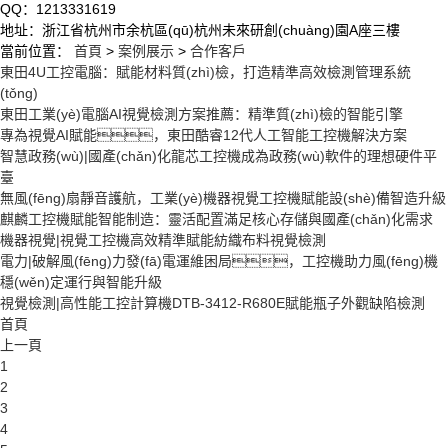
QQ：1213331619
地址：浙江省杭州市余杭區(qū)杭州未來研創(chuàng)園A座三樓
當前位置：
首頁
>
案例展示
>
合作客戶
東田4U工控電腦：賦能材料質(zhì)檢，打造精準高效檢測管理系統
(tǒng)
東田工業(yè)電腦AI視覺檢測方案推薦：精準質(zhì)檢的智能引擎
專為視覺AI賦能，東田酷睿12代人工智能工控機解決方案
智慧政務(wù)|國產(chǎn)化龍芯工控機成為政務(wù)軟件的理想硬件平
臺
無風(fēng)扇靜音護航，工業(yè)機器視覺工控機賦能設(shè)備智造升級
麒麟工控機賦能智能制造：靈活配置滿足核心存儲與國產(chǎn)化需求
機器視覺|視覺工控機高效精準賦能紡織布料視覺檢測
電力|破解風(fēng)力發(fā)電運維困局，工控機助力風(fēng)機
穩(wěn)定運行與智能升級
視覺檢測|高性能工控計算機DTB-3412-R680E賦能瓶子外觀缺陷檢測
首頁
上一頁
1
2
3
4