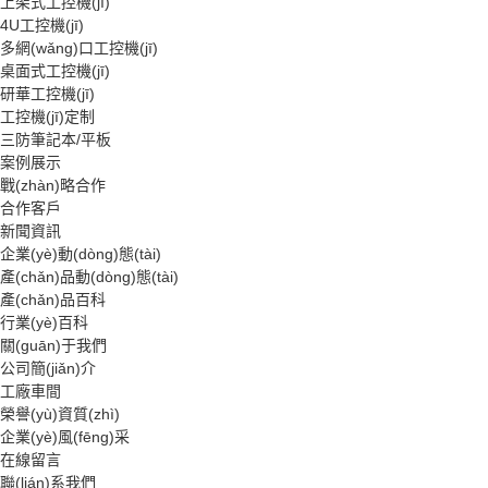
上架式工控機(jī)
4U工控機(jī)
多網(wǎng)口工控機(jī)
桌面式工控機(jī)
研華工控機(jī)
工控機(jī)定制
三防筆記本/平板
案例展示
戰(zhàn)略合作
合作客戶
新聞資訊
企業(yè)動(dòng)態(tài)
產(chǎn)品動(dòng)態(tài)
產(chǎn)品百科
行業(yè)百科
關(guān)于我們
公司簡(jiǎn)介
工廠車間
榮譽(yù)資質(zhì)
企業(yè)風(fēng)采
在線留言
聯(lián)系我們