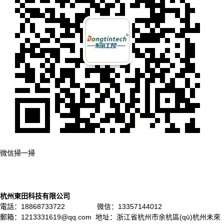
微信掃一掃
杭州東田科技有限公司
電話：18868733722 微信：13357144012
郵箱：1213331619@qq.com 地址：浙江省杭州市余杭區(qū)杭州未來