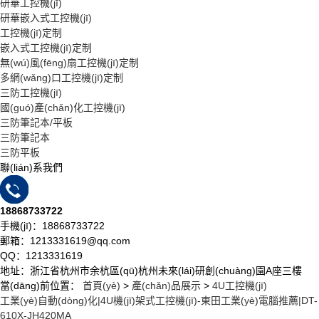
研華工控機(jī)
研華嵌入式工控機(jī)
工控機(jī)定制
嵌入式工控機(jī)定制
無(wú)風(fēng)扇工控機(jī)定制
多網(wǎng)口工控機(jī)定制
三防工控機(jī)
國(guó)產(chǎn)化工控機(jī)
三防筆記本/平板
三防筆記本
三防平板
聯(lián)系我們
18868733722
手機(jī)：18868733722
郵箱：1213331619@qq.com
QQ：1213331619
地址：浙江省杭州市余杭區(qū)杭州未來(lái)研創(chuàng)園A座三樓
當(dāng)前位置：
首頁(yè)
>
產(chǎn)品展示
>
4U工控機(jī)
工業(yè)自動(dòng)化|4U機(jī)架式工控機(jī)-東田工業(yè)電腦推薦|DT-
610X-JH420MA