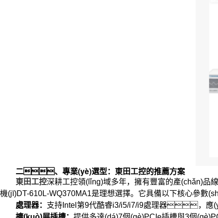
二、專業(yè)選型：東田工控的推薦方案
東田工控
深耕工控領(lǐng)域多年，擁有豐富的產(chǎn)品線與專
機(jī)DT-610L-WQ370MA1是理想選擇。它具備以下核心參數(sh
處理器：
支持Intel第9代酷睿i3/i5/i7/i9處理器，應(
擴(kuò)展插槽：
提供多達(dá)7個(gè)PCIe插槽與3個(