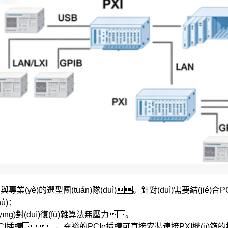
業(yè)的選型團(tuán)隊(duì)。針對(duì)需要結(jié)合
ù)：
yīng)對(duì)復(fù)雜算法無壓力。
gè)PCI插槽，充裕的PCIe插槽可直接安裝連接PXI機(jī)