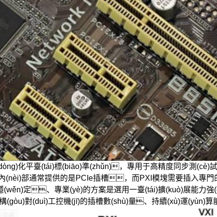
dòng)化平臺(tái)標(biāo)準(zhǔn)，專用于高精度同步測(
ī)內(nèi)部通常提供的是PCIe插槽，而PXI模塊需要插入專門的
n)定、專業(yè)的方案是選用一臺(tái)擴(kuò)展能力強(q
)對(duì)工控機(jī)的插槽數(shù)量、持續(xù)運(yù