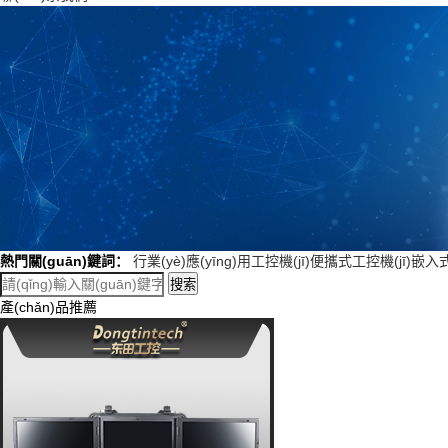
熱門關(guān)鍵詞：
行業(yè)應(yīng)用工控機(jī)
便攜式工控機(jī)
嵌入式
搜索
產(chǎn)品推薦