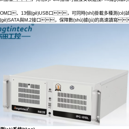
)COM口、13個(gè)USB口，可同時(shí)掛載多種測(cè
(gè)SATA與M.2接口，保障數(shù)據(jù)的高速讀寫