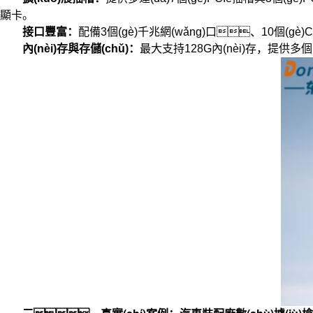
顯卡。
接口豐富：
配備3個(gè)千兆網(wǎng)口、10個(gè
內(nèi)存與存儲(chǔ)：
最大支持128G內(nèi)存，提供多個