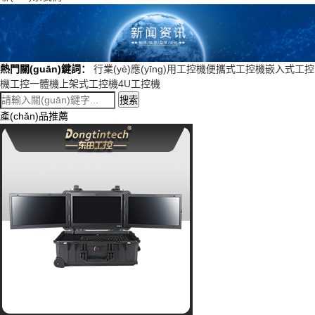
熱門關(guān)鍵詞：
行業(yè)應(yīng)用工控機
便攜式工控機
嵌入式工控
機
工控一體機
上架式工控機
4U工控機
搜索
產(chǎn)品推薦