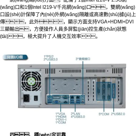
(wǎng)口和1個Intel I219-V千兆網(wǎng)口，雙網(wǎng)
口設(shè)計保障了內(nèi)外網(wǎng)隔離或高速數(shù)據(jù)上
傳，此外，顯示方面支持VGA+HDMI+DVI
三顯輸出，方便操作人員多屏監(jiān)控生產(chǎn)狀態
(tài)，極大提升了人機交互效率。
四、穩(wěn)定可靠