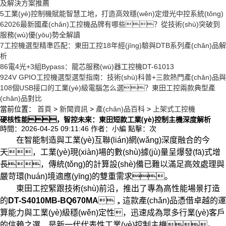
及解決方案推薦
5
工業(yè)控制機賦能智慧工地，打造高效穩(wěn)定燈光中控系統(tǒng)
6
2026最新國產(chǎn)工控機品牌有哪些？從技術(shù)突破到
服務(wù)優(yōu)勢全解讀
7
工控機選型精準匹配：東田工控18年經(jīng)驗與DTB系列產(chǎn)品解
析
8
6電4光+3組Bypass：龍芯服務(wù)器工控機DT-61013
9
24V GPIO工控機選型選型指南：技術(shù)科普+三款熱門產(chǎn)品與
10
8個USB接口的工業(yè)級電腦怎么選？東田工控兩款典型產
(chǎn)品對比
當前位置：
首頁
>
新聞資訊
>
產(chǎn)品百科
>
上架式工控機
硬核性能，智控未來：東田短款工業(yè)控制主機深度解析
時間：2026-04-25 09:11:46
作者：小編
點擊：
次
在智能制造與工業(yè)互聯(lián)網(wǎng)深度融合的今
天，工業(yè)現(xiàn)場的數(shù)據(jù)量呈爆發(fā)式增
長，傳統(tǒng)的計算設(shè)備已難以滿足高效處理與
嚴苛環(huán)境適應(yīng)的雙重需求。
東田工控緊跟技術(shù)前沿，推出了專為高性能場景打造
的
DT-S4010MB-BQ670MA
，這款產(chǎn)品憑借卓越的運
算能力與工業(yè)級穩(wěn)定性，迅速成為眾多行業(yè)客戶
的信賴之選，是新一代代表性工業(yè)控制主機。