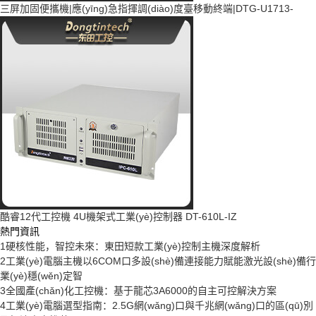
三屏加固便攜機|應(yīng)急指揮調(diào)度臺移動終端|DTG-U1713-
酷睿12代工控機 4U機架式工業(yè)控制器 DT-610L-IZ
熱門資訊
1
硬核性能，智控未來：東田短款工業(yè)控制主機深度解析
2
工業(yè)電腦主機以6COM口多設(shè)備連接能力賦能激光設(shè)備行
業(yè)穩(wěn)定智
3
全國產(chǎn)化工控機：基于龍芯3A6000的自主可控解決方案
4
工業(yè)電腦選型指南：2.5G網(wǎng)口與千兆網(wǎng)口的區(qū)別