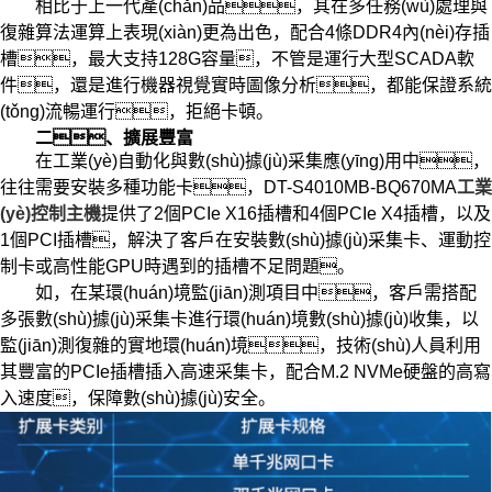
相比于上一代產(chǎn)品，其在多任務(wù)處理與
復雜算法運算上表現(xiàn)更為出色，配合4條DDR4內(nèi)存插
槽，最大支持128G容量，不管是運行大型SCADA軟
件，還是進行機器視覺實時圖像分析，都能保證系統
(tǒng)流暢運行，拒絕卡頓。
二、擴展豐富
在工業(yè)自動化與數(shù)據(jù)采集應(yīng)用中，
往往需要安裝多種功能卡，DT-S4010MB-BQ670MA
工業
(yè)控制主機
提供了2個PCIe X16插槽和4個PCIe X4插槽，以及
1個PCI插槽，解決了客戶在安裝數(shù)據(jù)采集卡、運動控
制卡或高性能GPU時遇到的插槽不足問題。
如，在某環(huán)境監(jiān)測項目中，客戶需搭配
多張數(shù)據(jù)采集卡進行環(huán)境數(shù)據(jù)收集，以
監(jiān)測復雜的實地環(huán)境，技術(shù)人員利用
其豐富的PCIe插槽插入高速采集卡，配合M.2 NVMe硬盤的高寫
入速度，保障數(shù)據(jù)安全。