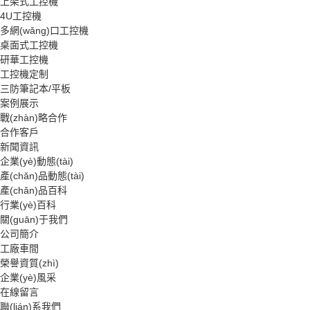
上架式工控機
4U工控機
多網(wǎng)口工控機
桌面式工控機
研華工控機
工控機定制
三防筆記本/平板
案例展示
戰(zhàn)略合作
合作客戶
新聞資訊
企業(yè)動態(tài)
產(chǎn)品動態(tài)
產(chǎn)品百科
行業(yè)百科
關(guān)于我們
公司簡介
工廠車間
榮譽資質(zhì)
企業(yè)風采
在線留言
聯(lián)系我們