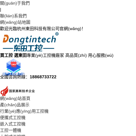
關(guān)于我們
|
聯(lián)系我們
網(wǎng)站地圖
歡迎光臨杭州東田科技有限公司官網(wǎng)！
買工控 選東田
專業(yè)工控機廠家 高品質(zhì) 用心服務(wù)
全國咨詢熱線：
18868733722
網(wǎng)站首頁
產(chǎn)品展示
行業(yè)應(yīng)用工控機
便攜式工控機
嵌入式工控機
工控一體機