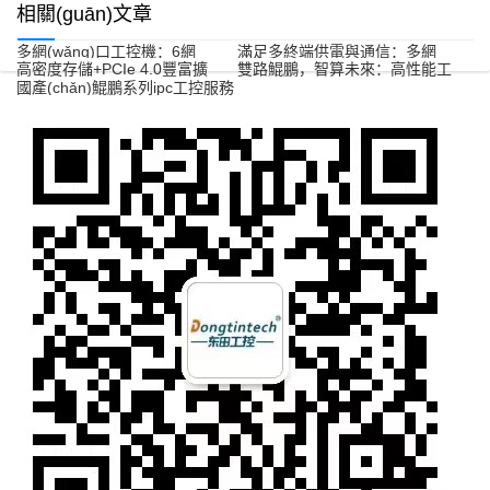
相關(guān)文章
多網(wǎng)口工控機：6網
滿足多終端供電與通信：多網
高密度存儲+PCIe 4.0豐富擴
雙路鯤鵬，智算未來：高性能工
(wǎng)口支持，打造高效可靠的
(wǎng)口工控機帶POE機型解決
國產(chǎn)鯤鵬系列ipc工控服務
展：工業(yè)服務(wù)器ipc深度
業(yè)服務(wù)器深度解析
國產(chǎn)化工業(yè)計算平臺
方案推薦
(wù)器深度對比解析
解