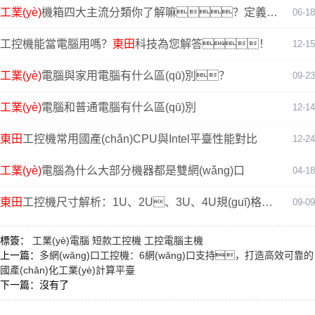
工業(yè)
機箱四大主流分類你了解嘛？定義與
06-18
特點解析，選型無憂
工控機能當電腦用嗎？
東田
科技為您解答！
12-15
工業(yè)
電腦與家用電腦有什么區(qū)別？
09-23
工業(yè)
電腦和普通電腦有什么區(qū)別
12-14
東田
工控機常用國產(chǎn)CPU與Intel平臺性能對比
12-24
工業(yè)
電腦為什么大部分機器都是雙網(wǎng)口
04-18
東田
工控機尺寸解析：1U、2U、3U、4U規(guī)格詳
09-09
解
標簽：
工業(yè)電腦
短款工控機
工控電腦主機
上一篇：
多網(wǎng)口工控機：6網(wǎng)口支持，打造高效可靠的
國產(chǎn)化工業(yè)計算平臺
下一篇：
沒有了