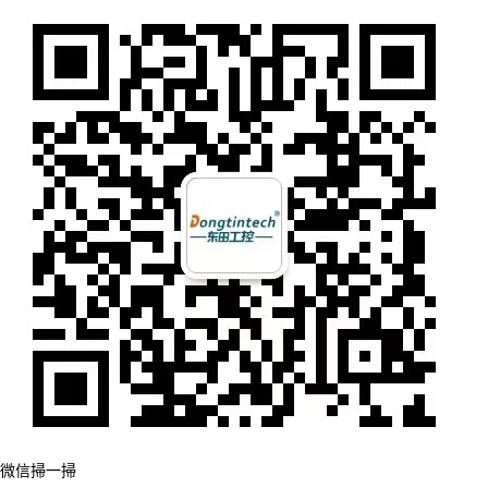
微信掃一掃