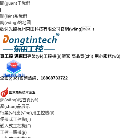
關(guān)于我們
|
聯(lián)系我們
網(wǎng)站地圖
歡迎光臨杭州東田科技有限公司官網(wǎng)！
買工控 選東田
專業(yè)工控機(jī)廠家 高品質(zhì) 用心服務(wù)
全國(guó)咨詢熱線：
18868733722
網(wǎng)站首頁(yè)
產(chǎn)品展示
行業(yè)應(yīng)用工控機(jī)
便攜式工控機(jī)
嵌入式工控機(jī)
工控一體機(jī)