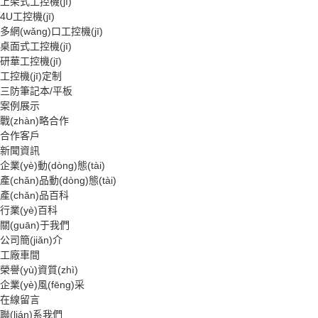
上架式工控機(jī)
4U工控機(jī)
多網(wǎng)口工控機(jī)
桌面式工控機(jī)
研華工控機(jī)
工控機(jī)定制
三防筆記本/平板
案例展示
戰(zhàn)略合作
合作客戶
新聞資訊
企業(yè)動(dòng)態(tài)
產(chǎn)品動(dòng)態(tài)
產(chǎn)品百科
行業(yè)百科
關(guān)于我們
公司簡(jiǎn)介
工廠車間
榮譽(yù)資質(zhì)
企業(yè)風(fēng)采
在線留言
聯(lián)系我們