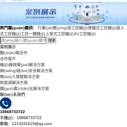
熱門關(guān)鍵詞：
行業(yè)應(yīng)用工控機(jī)
便攜式工控機(jī)
嵌入
式工控機(jī)
工控一體機(jī)
上架式工控機(jī)
4U工控機(jī)
搜索
案例展示
戰(zhàn)略合作
合作客戶
機(jī)器視覺(jué)解決方案
網(wǎng)絡(luò)安全解決方案
無(wú)人駕駛解決方案
新能源解決方案
國(guó)產(chǎn)化解決方案
聯(lián)系我們
18868733722
手機(jī)：18868733722
郵箱：1213331619@qq.com