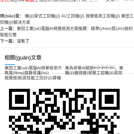
了解二者核心差異
標(biāo)簽：
機(jī)架式工控機(jī)
4U工控機(jī)
視覺檢測工控機(jī)
東田工
控機(jī)解決方案
上一篇：
東田工業(yè)電腦AI視覺檢測方案推薦：精準(zhǔn)質(zhì)檢的
智能引擎
下一篇：
沒有了
相關(guān)文章
東田工業(yè)電腦AI視覺檢測方
專為視覺AI賦能，東
無風(fēng)扇靜音護(hù)
機(jī)器視覺|視覺工控機(jī)高效
案推薦：精準(zhǔn)質(zhì)檢的
田酷睿12代人工智能工控機(jī)解
視覺檢測|高性能工控計(jì)算機
航，工業(yè)機(jī)器視
精準(zhǔn)賦能紡織布料視覺檢
智能引擎
決方案
(jī)DTB-3412-R680E賦能瓶
覺工控機(jī)賦能設(shè)備智造
測
升級