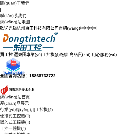
關(guān)于我們
|
聯(lián)系我們
網(wǎng)站地圖
歡迎光臨杭州東田科技有限公司官網(wǎng)！
買工控 選東田
專業(yè)工控機(jī)廠家 高品質(zhì) 用心服務(wù)
全國咨詢熱線：
18868733722
網(wǎng)站首頁
產(chǎn)品展示
行業(yè)應(yīng)用工控機(jī)
便攜式工控機(jī)
嵌入式工控機(jī)
工控一體機(jī)