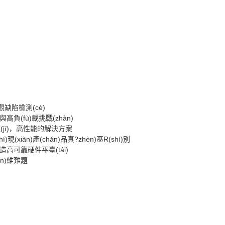
外觀缺陷檢測(cè)
與高負(fù)載挑戰(zhàn)
控機(jī)，高性能的解決方案
)現(xiàn)產(chǎn)品真?zhèn)巫R(shí)別
打造高可靠硬件平臺(tái)
ùn)維難題