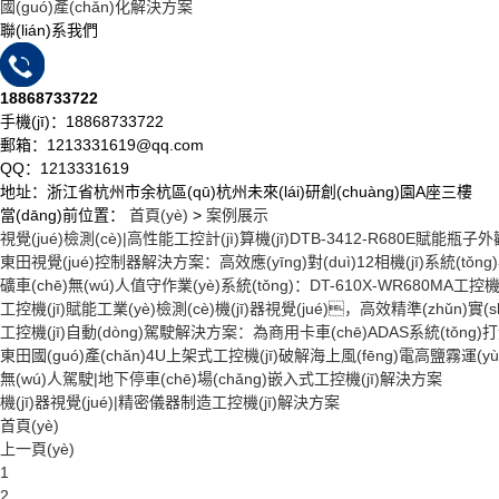
國(guó)產(chǎn)化解決方案
聯(lián)系我們
18868733722
手機(jī)：18868733722
郵箱：1213331619@qq.com
QQ：1213331619
地址：浙江省杭州市余杭區(qū)杭州未來(lái)研創(chuàng)園A座三樓
當(dāng)前位置：
首頁(yè)
>
案例展示
視覺(jué)檢測(cè)|高性能工控計(jì)算機(jī)DTB-3412-R680E賦能瓶子
東田視覺(jué)控制器解決方案：高效應(yīng)對(duì)12相機(jī)系統(tǒng)
礦車(chē)無(wú)人值守作業(yè)系統(tǒng)：DT-610X-WR680MA工
工控機(jī)賦能工業(yè)檢測(cè)機(jī)器視覺(jué)，高效精準(zhǔn)實(shí
工控機(jī)自動(dòng)駕駛解決方案：為商用卡車(chē)ADAS系統(tǒng)
東田國(guó)產(chǎn)4U上架式工控機(jī)破解海上風(fēng)電高鹽霧運(y
無(wú)人駕駛|地下停車(chē)場(chǎng)嵌入式工控機(jī)解決方案
機(jī)器視覺(jué)|精密儀器制造工控機(jī)解決方案
首頁(yè)
上一頁(yè)
1
2