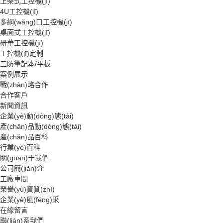
上架式工控機(jī)
4U工控機(jī)
多網(wǎng)口工控機(jī)
桌面式工控機(jī)
研華工控機(jī)
工控機(jī)定制
三防筆記本/平板
案例展示
戰(zhàn)略合作
合作客戶
新聞資訊
企業(yè)動(dòng)態(tài)
產(chǎn)品動(dòng)態(tài)
產(chǎn)品百科
行業(yè)百科
關(guān)于我們
公司簡(jiǎn)介
工廠車間
榮譽(yù)資質(zhì)
企業(yè)風(fēng)采
在線留言
聯(lián)系我們