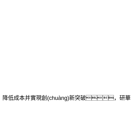
低成本并實現創(chuàng)新突破，研華