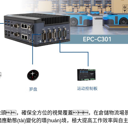
，確保全方位的視覺覆蓋，在倉儲物流場景以及工業
適應動態(tài)變化的環(huán)境，極大提高工作效率與自