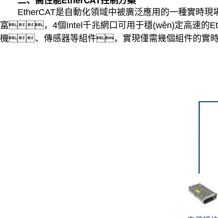
二、高性能EtherCAT控制方案
EtherCAT是自動化領域中被廣泛應用的一種實時現場
富，4個Intel千兆網口可用于穩(wěn)定高
機、傳感器等組件，實現僅需幾個組件的實