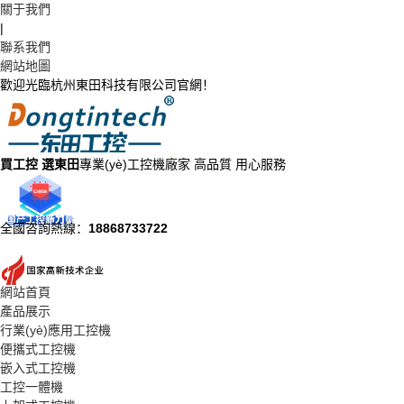
關于我們
|
聯系我們
網站地圖
歡迎光臨杭州東田科技有限公司官網！
買工控 選東田
專業(yè)工控機廠家 高品質 用心服務
全國咨詢熱線：
18868733722
網站首頁
產品展示
行業(yè)應用工控機
便攜式工控機
嵌入式工控機
工控一體機