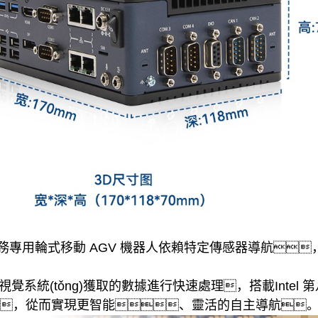
專用輪式移動 AGV 機器人依賴特定傳感器導航，
統(tǒng)獲取的數據進行快速處理，搭載Intel 第
，從而實現更智能、靈活的自主導航