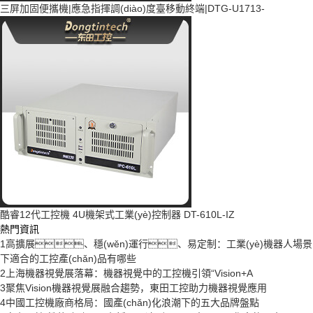
三屏加固便攜機|應急指揮調(diào)度臺移動終端|DTG-U1713-
酷睿12代工控機 4U機架式工業(yè)控制器 DT-610L-IZ
熱門資訊
1
高擴展、穩(wěn)運行、易定制：工業(yè)機器人場景
下適合的工控產(chǎn)品有哪些
2
上海機器視覺展落幕：機器視覺中的工控機引領“Vision+A
3
聚焦Vision機器視覺展融合趨勢，東田工控助力機器視覺應用
4
中國工控機廠商格局：國產(chǎn)化浪潮下的五大品牌盤點