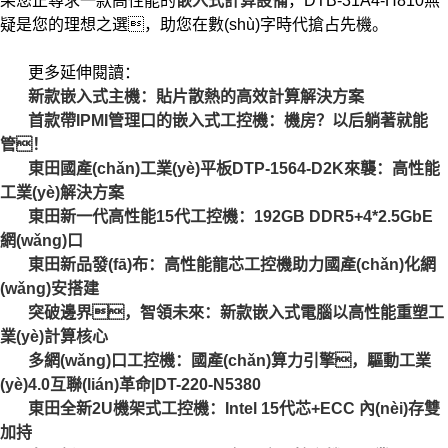
果您正尋求一款高性能的
嵌入式計算設備
，DTB-31A4-H810無
疑是您的理想之選，助您在數(shù)字時代搶占先機。
更多延伸閱讀：
新款嵌入式主機：貼片散熱的高效計算解決方案
首款帶IPMI管理口的嵌入式工控機：機房？以后躺著就能
管！
東田國產(chǎn)工業(yè)平板DTP-1564-D2K來襲：高性能
工業(yè)解決方案
東田新一代高性能15代工控機：192GB DDR5+4*2.5GbE
網(wǎng)口
東田新品發(fā)布：高性能龍芯工控機助力國產(chǎn)化網
(wǎng)安搭建
突破邊界，智領未來：新款嵌入式電腦以高性能重塑工
業(yè)計算核心
多網(wǎng)口工控機：國產(chǎn)算力引擎，驅動工業
(yè)4.0互聯(lián)革命|DT-220-N5380
東田全新2U機架式工控機：Intel 15代芯+ECC 內(nèi)存雙
加持