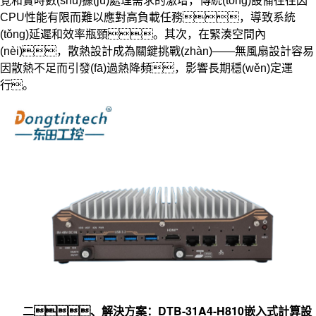
覺和實時數(shù)據(jù)處理需求的激增，傳統(tǒng)設備往往因
CPU性能有限而難以應對高負載任務，導致系統
(tǒng)延遲和效率瓶頸。其次，在緊湊空間內
(nèi)，散熱設計成為關鍵挑戰(zhàn)——無風扇設計容易
因散熱不足而引發(fā)過熱降頻，影響長期穩(wěn)定運
行。
二、解決方案：DTB-31A4-H810嵌入式計算設