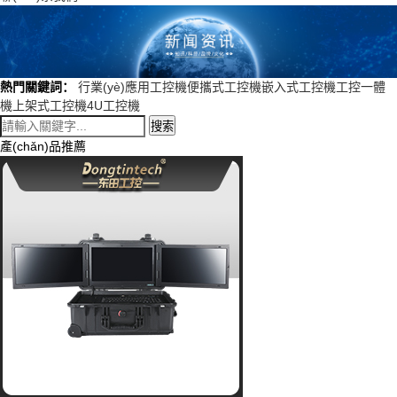
熱門關鍵詞：
行業(yè)應用工控機
便攜式工控機
嵌入式工控機
工控一體
機
上架式工控機
4U工控機
搜索
產(chǎn)品推薦