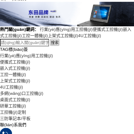
熱門關(guān)鍵詞：
行業(yè)應(yīng)用工控機(jī)
便攜式工控機(jī)
嵌入
式工控機(jī)
工控一體機(jī)
上架式工控機(jī)
4U工控機(jī)
搜索
TAG標(biāo)簽
行業(yè)應(yīng)用工控機(jī)
便攜式工控機(jī)
嵌入式工控機(jī)
工控一體機(jī)
上架式工控機(jī)
4U工控機(jī)
多網(wǎng)口工控機(jī)
桌面式工控機(jī)
研華工控機(jī)
工控機(jī)定制
三防筆記本/平板
聯(lián)系我們