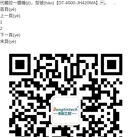
代觸控一體機(jī)，型號(hào)【DT-4000-JH420MA】。 ...
首頁(yè)
上一頁(yè)
1
2
下一頁(yè)
末頁(yè)