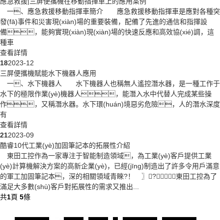
應急救援|三屏便攜機在移動指揮車上的應用案例
一、應急救援移動指揮車簡介 應急救援移動指揮車是應對各種突
發(fā)事件和災害現(xiàn)場的重要裝備，配備了先進的通信和指揮設
備，能夠實現(xiàn)現(xiàn)場的快速反應和高效協(xié)調，這
種車
查看詳情
18
2023-12
三屏便攜機賦能水下機器人應用
一、水下機器人 水下機器人也稱無人遙控潛水器，是一種工作于
水下的極限作業(yè)機器人，能潛入水中代替人完成某些操
作，又稱潛水器。水下環(huán)境惡劣危險，人的潛水深度
有
查看詳情
21
2023-09
酷睿10代工業(yè)加固筆記本的拓展性介紹
東田工控作為一家專注于智能制造領域，為工業(yè)客戶提供工業
(yè)計算機解決方案的高新企業(yè)，已經(jīng)制造出了許多令用戶滿意
的軍工加固筆記本，深的相關領域青睞?！ 〗?，東田工控為了
滿足大多數(shù)客戶對拓展性的需求又推出...
共
1
頁
5
條