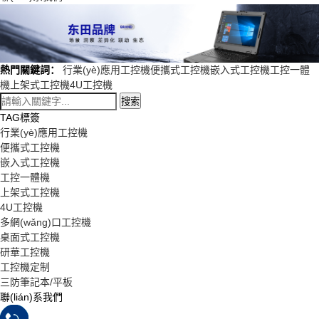
熱門關鍵詞：
行業(yè)應用工控機
便攜式工控機
嵌入式工控機
工控一體
機
上架式工控機
4U工控機
搜索
TAG標簽
行業(yè)應用工控機
便攜式工控機
嵌入式工控機
工控一體機
上架式工控機
4U工控機
多網(wǎng)口工控機
桌面式工控機
研華工控機
工控機定制
三防筆記本/平板
聯(lián)系我們