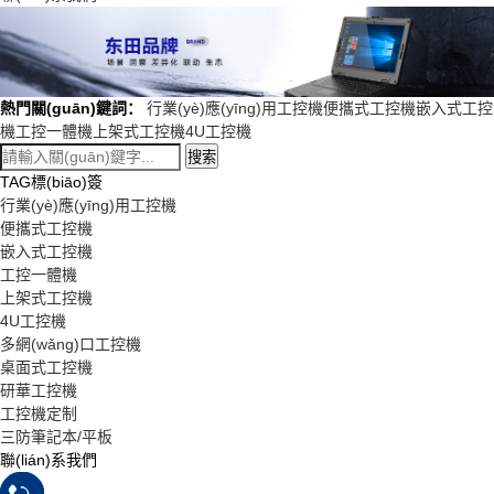
熱門關(guān)鍵詞：
行業(yè)應(yīng)用工控機
便攜式工控機
嵌入式工控
機
工控一體機
上架式工控機
4U工控機
搜索
TAG標(biāo)簽
行業(yè)應(yīng)用工控機
便攜式工控機
嵌入式工控機
工控一體機
上架式工控機
4U工控機
多網(wǎng)口工控機
桌面式工控機
研華工控機
工控機定制
三防筆記本/平板
聯(lián)系我們