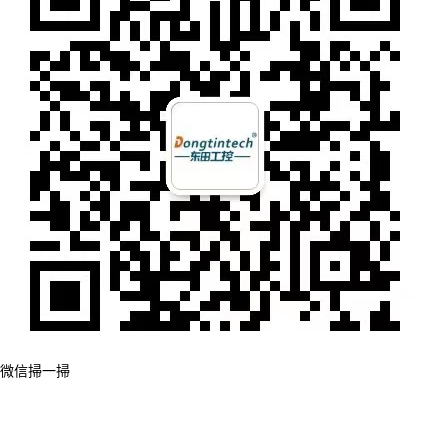
微信掃一掃