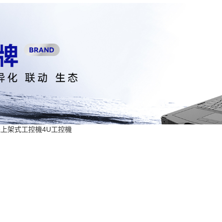
機
上架式工控機
4U工控機