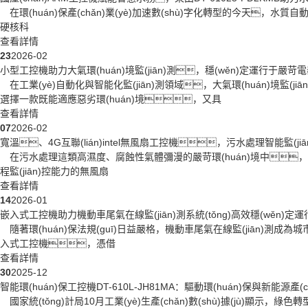
在環(huán)保產(chǎn)業(yè)加速數(shù)字化轉型的今天，水
硬核科
查看詳情
23
2026-02
小型工控機助力大氣環(huán)境監(jiān)測，穩(wěn)定運行于嚴苛電器
在工業(yè)自動化與智能化監(jiān)測領域，大氣環(huán)境監(
選擇一款既能適應惡劣環(huán)境，又具
查看詳情
07
2026-02
寬溫、4G互聯(lián)intel無風扇工控機，污水處理智能監(jiā
在污水處理這類高濕度、腐蝕性氣體彌漫的嚴苛環(huán)境中，傳統
程監(jiān)控能力的無風扇
查看詳情
14
2026-01
嵌入式工控機助力機動車尾氣在線監(jiān)測系統(tǒng)高效穩(wěn)定運
隨著環(huán)保法規(guī)日益嚴格，機動車尾氣在線監(jiān)測成為
入式工控機，憑借
查看詳情
30
2025-12
智能環(huán)保工控機DT-610L-JH81MA：驅動環(huán)保與新能源產(c
國家統(tǒng)計局10月工業(yè)生產(chǎn)數(shù)據(jù)顯