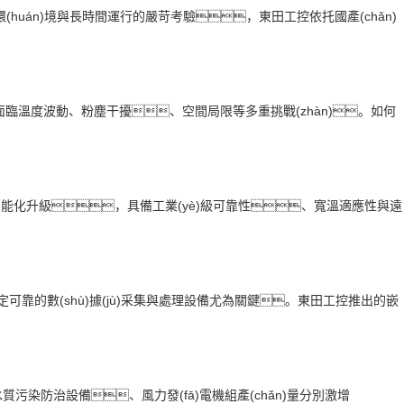
惡劣環(huán)境與長時間運行的嚴苛考驗，東田工控依托國產(chǎn)
，面臨溫度波動、粉塵干擾、空間局限等多重挑戰(zhàn)。如何
)智能化升級，具備工業(yè)級可靠性、寬溫適應性與遠
n)定可靠的數(shù)據(jù)采集與處理設備尤為關鍵。東田工控推出的嵌
，水質污染防治設備、風力發(fā)電機組產(chǎn)量分別激增