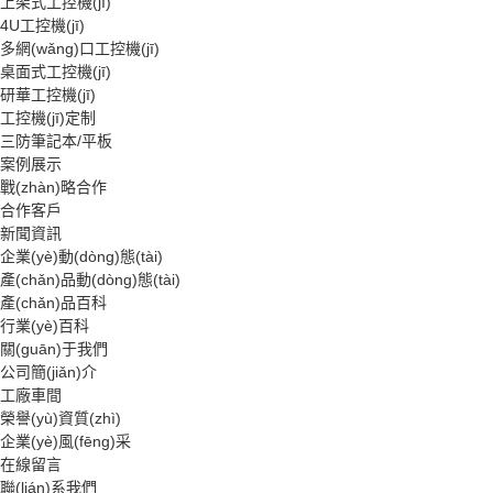
上架式工控機(jī)
4U工控機(jī)
多網(wǎng)口工控機(jī)
桌面式工控機(jī)
研華工控機(jī)
工控機(jī)定制
三防筆記本/平板
案例展示
戰(zhàn)略合作
合作客戶
新聞資訊
企業(yè)動(dòng)態(tài)
產(chǎn)品動(dòng)態(tài)
產(chǎn)品百科
行業(yè)百科
關(guān)于我們
公司簡(jiǎn)介
工廠車間
榮譽(yù)資質(zhì)
企業(yè)風(fēng)采
在線留言
聯(lián)系我們