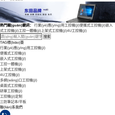
熱門關(guān)鍵詞：
行業(yè)應(yīng)用工控機(jī)
便攜式工控機(jī)
嵌入
式工控機(jī)
工控一體機(jī)
上架式工控機(jī)
4U工控機(jī)
搜索
TAG標(biāo)簽
行業(yè)應(yīng)用工控機(jī)
便攜式工控機(jī)
嵌入式工控機(jī)
工控一體機(jī)
上架式工控機(jī)
4U工控機(jī)
多網(wǎng)口工控機(jī)
桌面式工控機(jī)
研華工控機(jī)
工控機(jī)定制
三防筆記本/平板
聯(lián)系我們