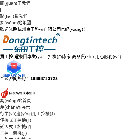
關(guān)于我們
|
聯(lián)系我們
網(wǎng)站地圖
歡迎光臨杭州東田科技有限公司官網(wǎng)！
買工控 選東田
專業(yè)工控機(jī)廠家 高品質(zhì) 用心服務(wù)
全國咨詢熱線：
18868733722
網(wǎng)站首頁
產(chǎn)品展示
行業(yè)應(yīng)用工控機(jī)
便攜式工控機(jī)
嵌入式工控機(jī)
工控一體機(jī)