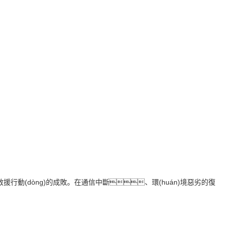
決定了救援行動(dòng)的成敗。在通信中斷、環(huán)境惡劣的復