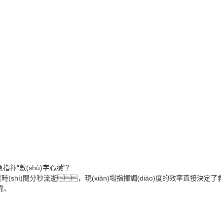
急指揮“數(shù)字心臟”？
黃金救援時(shí)間分秒流逝，現(xiàn)場指揮調(diào)度的效率直接
可靠、