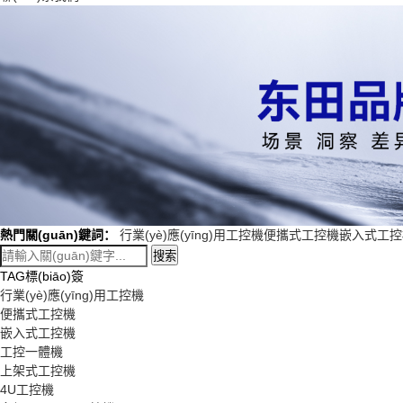
熱門關(guān)鍵詞：
行業(yè)應(yīng)用工控機
便攜式工控機
嵌入式工控
搜索
TAG標(biāo)簽
行業(yè)應(yīng)用工控機
便攜式工控機
嵌入式工控機
工控一體機
上架式工控機
4U工控機