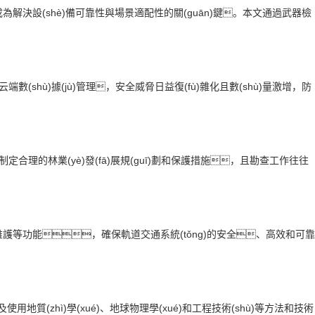
為解決設(shè)備可靠性與場景適配性的關(guān)鍵。本文通過武器檢
云端數(shù)據(jù)管理，安全威脅日益復(fù)雜化且數(shù)量激增，防
定合理的林業(yè)發(fā)展規(guī)劃和保護措施，且勘查工作往往
維護等功能，確保軌道交通系統(tǒng)的安全、高效和可靠
(zhì)學(xué)、地球物理學(xué)和工程技術(shù)等方法和技術