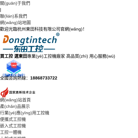
關(guān)于我們
|
聯(lián)系我們
網(wǎng)站地圖
歡迎光臨杭州東田科技有限公司官網(wǎng)！
買工控 選東田
專業(yè)工控機廠家 高品質(zhì) 用心服務(wù)
全國咨詢熱線：
18868733722
網(wǎng)站首頁
產(chǎn)品展示
行業(yè)應(yīng)用工控機
便攜式工控機
嵌入式工控機
工控一體機