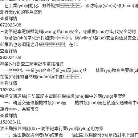
在工業(yè)自動化、野外勘探、國防等嚴(yán)苛環(huán
測行業(yè)的客戶案例
查看詳情
07
2025-08
三防筆記本電腦賦能網(wǎng)絡(luò)安全，守護數(shù)字時代安全防線
隨著數(shù)字化進程加速，網(wǎng)絡(luò)安全與信息安全已成
御策略也必須隨之升級。在此
查看詳情
26
2024-09
林業(yè)勘查三防筆記本電腦推薦
一、林業(yè)勘查行業(yè)現(xiàn)狀 林業(yè)勘查需要
在復(fù)雜的自然環(huán)境中進行，
查看詳情
19
2024-06
軌道交通運輸|三防筆記本電腦在機械設(shè)備中的應(yīng)用案例
一、軌道交通運輸機械設(shè)備 機械設(shè)備在軌道交通運輸中
運行，為城市交
查看詳情
15
2023-11
油田勘探與開發(fā)三防筆記本行業(yè)應(yīng)用方案
一、油田勘探與開發(fā)的定義 油田勘探與開發(fā)是指對地下潛在的石