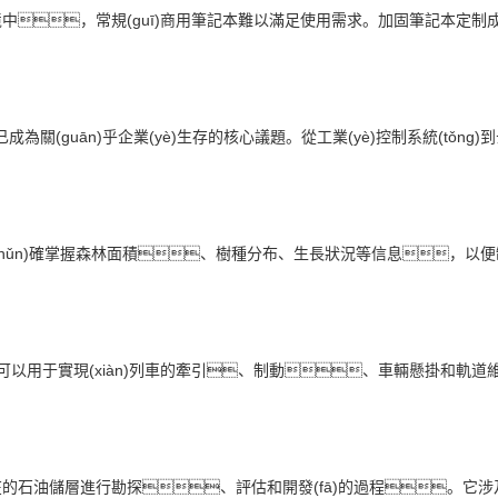
)境中，常規(guī)商用筆記本難以滿足使用需求。加固筆記本定制成
為關(guān)乎企業(yè)生存的核心議題。從工業(yè)控制系統(tǒng)到
準(zhǔn)確掌握森林面積、樹種分布、生長狀況等信息，以便制
可以用于實現(xiàn)列車的牽引、制動、車輛懸掛和軌道
油儲層進行勘探、評估和開發(fā)的過程。它涉及使用地質