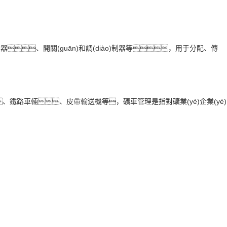
、開關(guān)和調(diào)制器等，用于分配、傳
、鐵路車輛、皮帶輸送機等，礦車管理是指對礦業(yè)企業(yè)