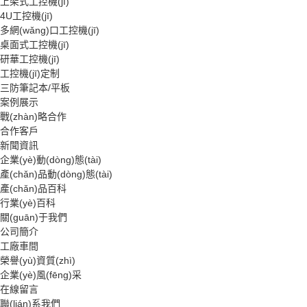
上架式工控機(jī)
4U工控機(jī)
多網(wǎng)口工控機(jī)
桌面式工控機(jī)
研華工控機(jī)
工控機(jī)定制
三防筆記本/平板
案例展示
戰(zhàn)略合作
合作客戶
新聞資訊
企業(yè)動(dòng)態(tài)
產(chǎn)品動(dòng)態(tài)
產(chǎn)品百科
行業(yè)百科
關(guān)于我們
公司簡介
工廠車間
榮譽(yù)資質(zhì)
企業(yè)風(fēng)采
在線留言
聯(lián)系我們