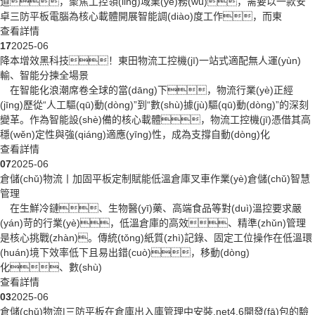
道，聚焦工控領(lǐng)域業(yè)務(wù)，需要以一款安
卓三防平板電腦為核心載體開展智能調(diào)度工作，而東
查看詳情
17
2025-06
降本增效黑科技！東田物流工控機(jī)一站式適配無人運(yùn)
輸、智能分揀全場景
在智能化浪潮席卷全球的當(dāng)下，物流行業(yè)正經
(jīng)歷從“人工驅(qū)動(dòng)”到“數(shù)據(jù)驅(qū)動(dòng)”的深刻
變革。作為智能設(shè)備的核心載體，物流工控機(jī)憑借其高
穩(wěn)定性與強(qiáng)適應(yīng)性，成為支撐自動(dòng)化
查看詳情
07
2025-06
倉儲(chǔ)物流丨加固平板定制賦能低溫倉庫叉車作業(yè)倉儲(chǔ)智慧
管理
在生鮮冷鏈、生物醫(yī)藥、高端食品等對(duì)溫控要求嚴
(yán)苛的行業(yè)，低溫倉庫的高效、精準(zhǔn)管理
是核心挑戰(zhàn)。傳統(tǒng)紙質(zhì)記錄、固定工位操作在低溫環
(huán)境下效率低下且易出錯(cuò)，移動(dòng)
化、數(shù)
查看詳情
03
2025-06
倉儲(chǔ)物流|三防平板在倉庫出入庫管理中安裝.net4.6開發(fā)包的驗