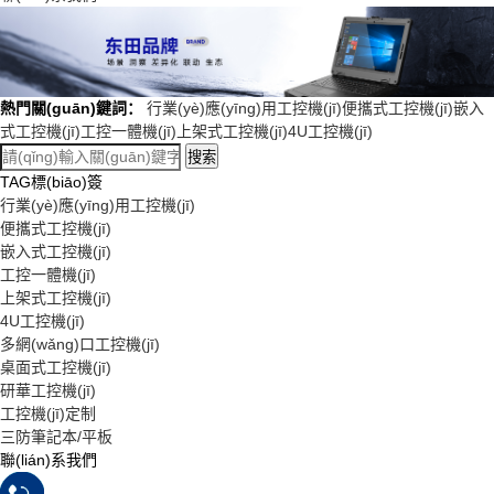
熱門關(guān)鍵詞：
行業(yè)應(yīng)用工控機(jī)
便攜式工控機(jī)
嵌入
式工控機(jī)
工控一體機(jī)
上架式工控機(jī)
4U工控機(jī)
搜索
TAG標(biāo)簽
行業(yè)應(yīng)用工控機(jī)
便攜式工控機(jī)
嵌入式工控機(jī)
工控一體機(jī)
上架式工控機(jī)
4U工控機(jī)
多網(wǎng)口工控機(jī)
桌面式工控機(jī)
研華工控機(jī)
工控機(jī)定制
三防筆記本/平板
聯(lián)系我們