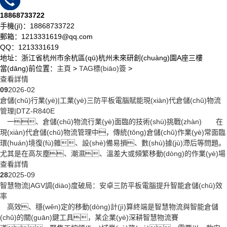
18868733722
手機(jī)：18868733722
郵箱：1213331619@qq.com
QQ：1213331619
地址：浙江省杭州市余杭區(qū)杭州未來研創(chuàng)園A座三樓
當(dāng)前位置：
主頁
>
TAG標(biāo)簽
>
查看詳情
09
2026-02
倉儲(chǔ)行業(yè)|工業(yè)三防平板電腦賦能現(xiàn)代倉儲(chǔ)物流
管理|DTZ-R840E
一、倉儲(chǔ)物流行業(yè)面臨的技術(shù)挑戰(zhàn) 在
現(xiàn)代倉儲(chǔ)物流管理中，傳統(tǒng)倉儲(chǔ)作業(yè)常面臨
環(huán)境復(fù)雜、設(shè)備易損、數(shù)據(jù)滯后等問題。
尤其是在高灰塵、潮濕、溫差大或頻繁移動(dòng)的作業(yè)場
查看詳情
28
2025-09
智慧物流|AGV調(diào)度破局：安卓三防平板電腦提升智能倉儲(chǔ)效
率
高效、穩(wěn)定的移動(dòng)計(jì)算終端是智慧物流與智能倉儲
(chǔ)的關(guān)鍵工具，某企業(yè)深耕智慧物流賽