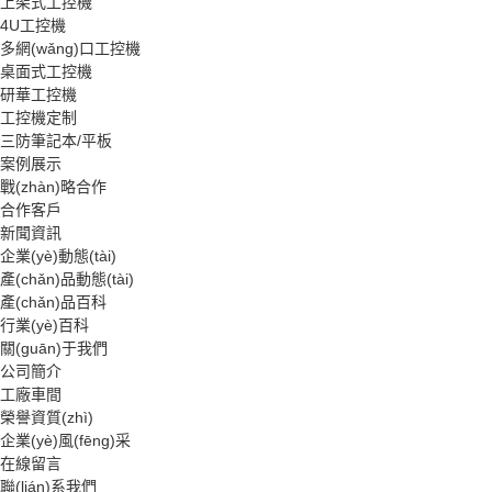
上架式工控機
4U工控機
多網(wǎng)口工控機
桌面式工控機
研華工控機
工控機定制
三防筆記本/平板
案例展示
戰(zhàn)略合作
合作客戶
新聞資訊
企業(yè)動態(tài)
產(chǎn)品動態(tài)
產(chǎn)品百科
行業(yè)百科
關(guān)于我們
公司簡介
工廠車間
榮譽資質(zhì)
企業(yè)風(fēng)采
在線留言
聯(lián)系我們