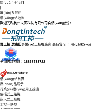
關(guān)于我們
|
聯(lián)系我們
網(wǎng)站地圖
歡迎光臨杭州東田科技有限公司官網(wǎng)！
買工控 選東田
專業(yè)工控機廠家 高品質(zhì) 用心服務(wù)
全國咨詢熱線：
18868733722
網(wǎng)站首頁
產(chǎn)品展示
行業(yè)應(yīng)用工控機
便攜式工控機
嵌入式工控機
工控一體機