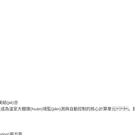
(jié)合
正成為溫室大棚環(huán)境監(jiān)測與自動控制的核心計算單元。針
yīng)用方案