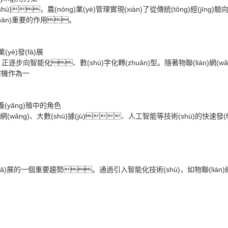
ù)，農(nóng)業(yè)管理實現(xiàn)了從傳統(tǒng)經(jīng
(guān)重要的作用。
(yè)發(fā)展
，正逐步向智能化、數(shù)字化轉(zhuǎn)型。隨著物聯(lián)網(w
控機作為一
養(yǎng)殖中的角色
(wǎng)、大數(shù)據(jù)、人工智能等技術(shù)的快速發
展的一個重要趨勢。通過引入智能化技術(shù)，如物聯(lián)網(w