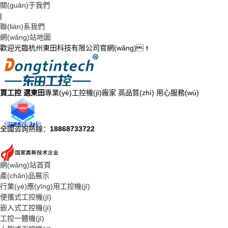
關(guān)于我們
|
聯(lián)系我們
網(wǎng)站地圖
歡迎光臨杭州東田科技有限公司官網(wǎng)！
買工控 選東田
專業(yè)工控機(jī)廠家 高品質(zhì) 用心服務(wù)
全國咨詢熱線：
18868733722
網(wǎng)站首頁
產(chǎn)品展示
行業(yè)應(yīng)用工控機(jī)
便攜式工控機(jī)
嵌入式工控機(jī)
工控一體機(jī)