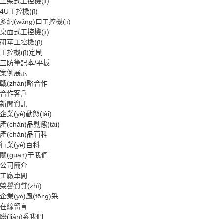
上架式工控機(jī)
4U工控機(jī)
多網(wǎng)口工控機(jī)
桌面式工控機(jī)
研華工控機(jī)
工控機(jī)定制
三防筆記本/平板
案例展示
戰(zhàn)略合作
合作客戶
新聞資訊
企業(yè)動態(tài)
產(chǎn)品動態(tài)
產(chǎn)品百科
行業(yè)百科
關(guān)于我們
公司簡介
工廠車間
榮譽資質(zhì)
企業(yè)風(fēng)采
在線留言
聯(lián)系我們