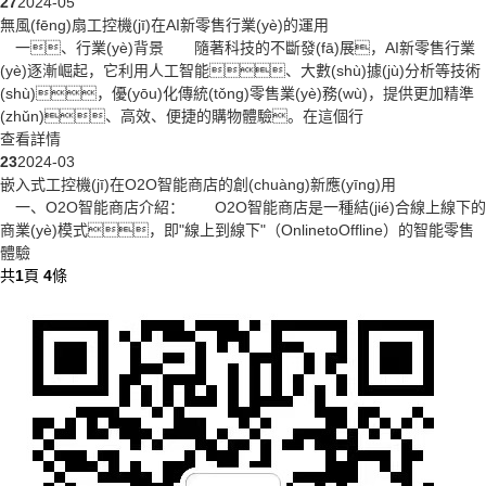
27
2024-05
無風(fēng)扇工控機(jī)在AI新零售行業(yè)的運用
一、行業(yè)背景 隨著科技的不斷發(fā)展，AI新零售行業
(yè)逐漸崛起，它利用人工智能、大數(shù)據(jù)分析等技術
(shù)，優(yōu)化傳統(tǒng)零售業(yè)務(wù)，提供更加精準
(zhǔn)、高效、便捷的購物體驗。在這個行
查看詳情
23
2024-03
嵌入式工控機(jī)在O2O智能商店的創(chuàng)新應(yīng)用
一、O2O智能商店介紹： O2O智能商店是一種結(jié)合線上線下的
商業(yè)模式，即"線上到線下"（OnlinetoOffline）的智能零售
體驗
共
1
頁
4
條