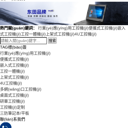
熱門關(guān)鍵詞：
行業(yè)應(yīng)用工控機(jī)
便攜式工控機(jī)
嵌入
式工控機(jī)
工控一體機(jī)
上架式工控機(jī)
4U工控機(jī)
搜索
TAG標(biāo)簽
行業(yè)應(yīng)用工控機(jī)
便攜式工控機(jī)
嵌入式工控機(jī)
工控一體機(jī)
上架式工控機(jī)
4U工控機(jī)
多網(wǎng)口工控機(jī)
桌面式工控機(jī)
研華工控機(jī)
工控機(jī)定制
三防筆記本/平板
聯(lián)系我們