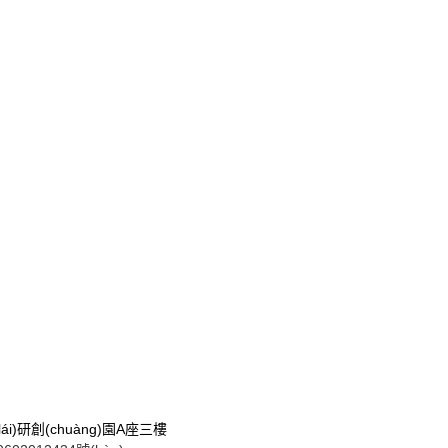
i)研創(chuàng)園A座三樓