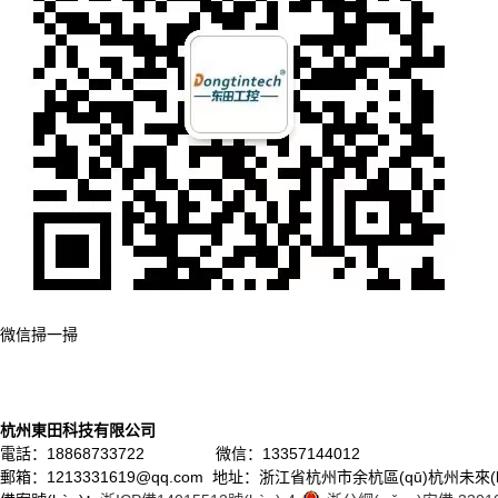
微信掃一掃
杭州東田科技有限公司
電話：18868733722 微信：13357144012
郵箱：1213331619@qq.com 地址：浙江省杭州市余杭區(qū)杭州未來(lá