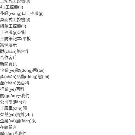
上架式工控機(jī)
4U工控機(jī)
多網(wǎng)口工控機(jī)
桌面式工控機(jī)
研華工控機(jī)
工控機(jī)定制
三防筆記本/平板
案例展示
戰(zhàn)略合作
合作客戶
新聞資訊
企業(yè)動(dòng)態(tài)
產(chǎn)品動(dòng)態(tài)
產(chǎn)品百科
行業(yè)百科
關(guān)于我們
公司簡(jiǎn)介
工廠車(chē)間
榮譽(yù)資質(zhì)
企業(yè)風(fēng)采
在線留言
聯(lián)系我們