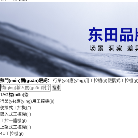
熱門(mén)關(guān)鍵詞：
行業(yè)應(yīng)用工控機(jī)
便攜式工控機(jī
搜索
TAG標(biāo)簽
行業(yè)應(yīng)用工控機(jī)
便攜式工控機(jī)
嵌入式工控機(jī)
工控一體機(jī)
上架式工控機(jī)
4U工控機(jī)