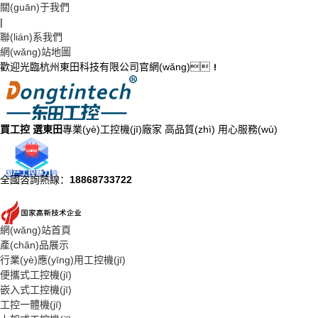
關(guān)于我們
|
聯(lián)系我們
網(wǎng)站地圖
歡迎光臨杭州東田科技有限公司官網(wǎng)！
買工控 選東田
專業(yè)工控機(jī)廠家 高品質(zhì) 用心服務(wù)
全國咨詢熱線：
18868733722
網(wǎng)站首頁
產(chǎn)品展示
行業(yè)應(yīng)用工控機(jī)
便攜式工控機(jī)
嵌入式工控機(jī)
工控一體機(jī)