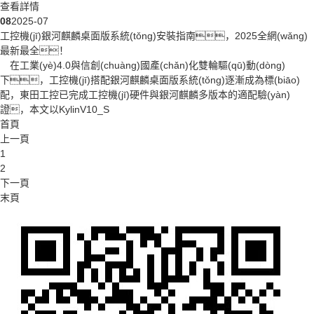
查看詳情
08
2025-07
工控機(jī)銀河麒麟桌面版系統(tǒng)安裝指南，2025全網(wǎng)
最新最全！
在工業(yè)4.0與信創(chuàng)國產(chǎn)化雙輪驅(qū)動(dòng)
下，工控機(jī)搭配銀河麒麟桌面版系統(tǒng)逐漸成為標(biāo)
配，東田工控已完成工控機(jī)硬件與銀河麒麟多版本的適配驗(yàn)
證，本文以KylinV10_S
首頁
上一頁
1
2
下一頁
末頁