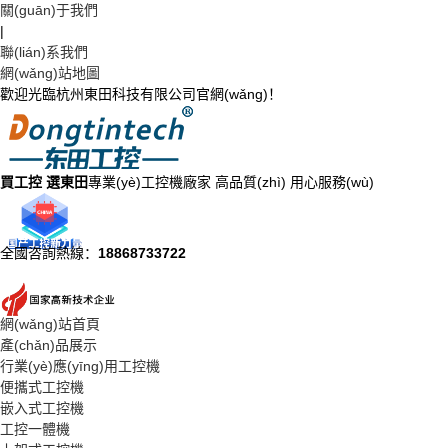
關(guān)于我們
|
聯(lián)系我們
網(wǎng)站地圖
歡迎光臨杭州東田科技有限公司官網(wǎng)！
買工控 選東田
專業(yè)工控機廠家 高品質(zhì) 用心服務(wù)
全國咨詢熱線：
18868733722
網(wǎng)站首頁
產(chǎn)品展示
行業(yè)應(yīng)用工控機
便攜式工控機
嵌入式工控機
工控一體機