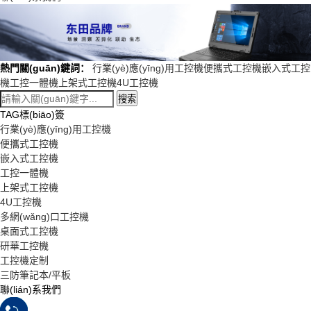
熱門關(guān)鍵詞：
行業(yè)應(yīng)用工控機
便攜式工控機
嵌入式工控
機
工控一體機
上架式工控機
4U工控機
搜索
TAG標(biāo)簽
行業(yè)應(yīng)用工控機
便攜式工控機
嵌入式工控機
工控一體機
上架式工控機
4U工控機
多網(wǎng)口工控機
桌面式工控機
研華工控機
工控機定制
三防筆記本/平板
聯(lián)系我們