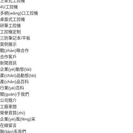
上架式工控機
4U工控機
多網(wǎng)口工控機
桌面式工控機
研華工控機
工控機定制
三防筆記本/平板
案例展示
戰(zhàn)略合作
合作客戶
新聞資訊
企業(yè)動態(tài)
產(chǎn)品動態(tài)
產(chǎn)品百科
行業(yè)百科
關(guān)于我們
公司簡介
工廠車間
榮譽資質(zhì)
企業(yè)風(fēng)采
在線留言
聯(lián)系我們