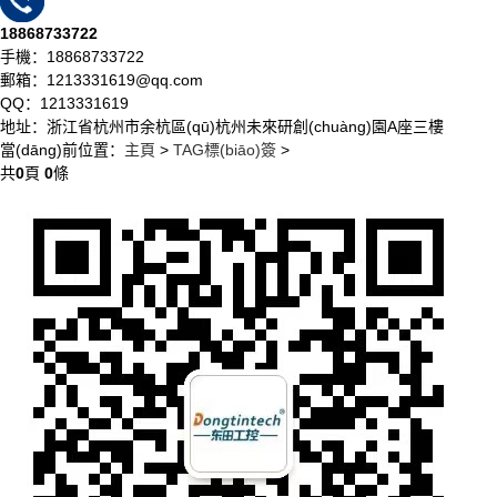
18868733722
手機：18868733722
郵箱：1213331619@qq.com
QQ：1213331619
地址：浙江省杭州市余杭區(qū)杭州未來研創(chuàng)園A座三樓
當(dāng)前位置：
主頁
>
TAG標(biāo)簽
>
共
0
頁
0
條