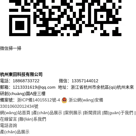
微信掃一掃
杭州東田科技有限公司
電話：18868733722 微信：13357144012
郵箱：1213331619@qq.com 地址：浙江省杭州市余杭區(qū)杭州未來
研創(chuàng)園A座三樓
備案號：
浙ICP備14015512號-4
浙公網(wǎng)安備
33010602012434號
網(wǎng)站首頁
|
產(chǎn)品展示
|
案例展示
|
新聞資訊
|
關(guān)于我們
|
在線留言
|
聯(lián)系我們
電話咨詢
產(chǎn)品展示