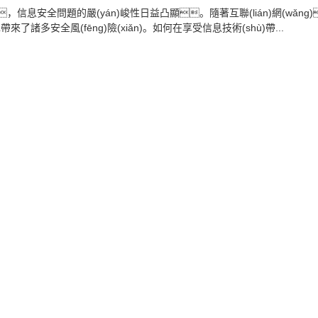
信息安全問題的嚴(yán)峻性日益凸顯。隨著互聯(lián)網(wǎng)
多安全風(fēng)險(xiǎn)。如何在享受信息技術(shù)帶...