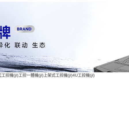
工控機(jī)
工控一體機(jī)
上架式工控機(jī)
4U工控機(jī)