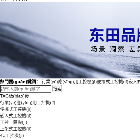
熱門關(guān)鍵詞：
行業(yè)應(yīng)用工控機(jī)
便攜式工控機(jī)
嵌入式
搜索
TAG標(biāo)簽
行業(yè)應(yīng)用工控機(jī)
便攜式工控機(jī)
嵌入式工控機(jī)
工控一體機(jī)
上架式工控機(jī)
4U工控機(jī)