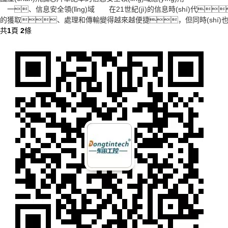
一、信息安全領(lǐng)域 在21世紀(jì)的信息時(shí)代，
的獲取、處理和傳輸變得越來越便捷，但同時(shí)也帶來了諸
共
1
頁
2
條