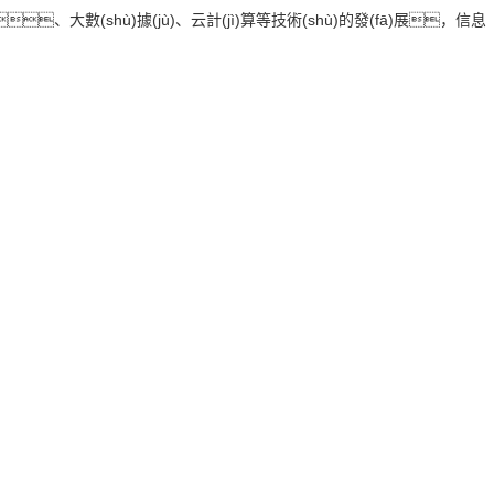
、大數(shù)據(jù)、云計(jì)算等技術(shù)的發(fā)展，信息