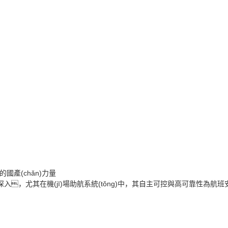
的國產(chǎn)力量
)用正逐步深入，尤其在機(jī)場助航系統(tǒng)中，其自主可控與高可靠性