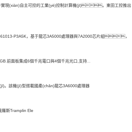
實現(xiàn)自主可控的工業(yè)控制計算機(jī)。東田工控推出
-61013-P3A5K，基于龍芯3A5000處理器與7A2000芯片組，
存最大64GB.前面板集成6個千兆電口與4個千兆光口,支持...
該機(jī)型搭載國產(chǎn)龍芯3A6000處理器
amplin Ele