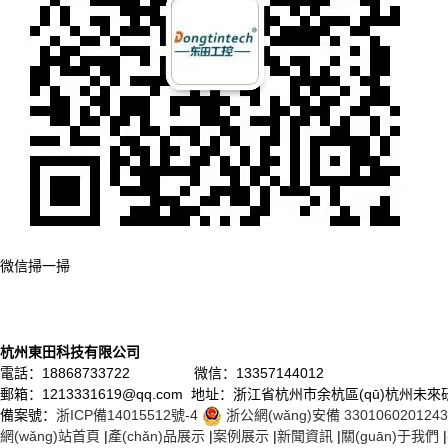
微信掃一掃
杭州東田科技有限公司
電話：18868733722 微信：13357144012
郵箱：1213331619@qq.com 地址：浙江省杭州市余杭區(qū)杭州未來研
備案號：
浙ICP備14015512號-4
浙公網(wǎng)安備 330106020124
網(wǎng)站首頁
|
產(chǎn)品展示
|
案例展示
|
新聞資訊
|
關(guān)于我們
|