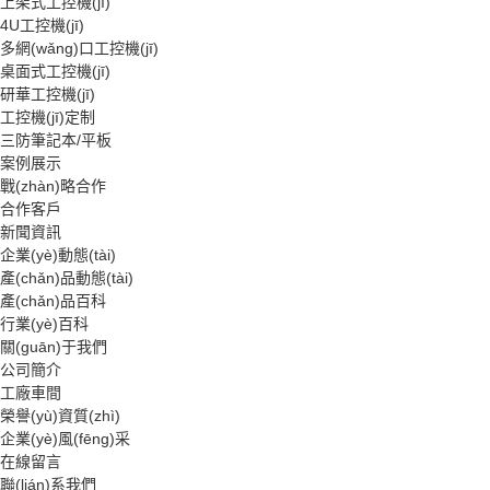
上架式工控機(jī)
4U工控機(jī)
多網(wǎng)口工控機(jī)
桌面式工控機(jī)
研華工控機(jī)
工控機(jī)定制
三防筆記本/平板
案例展示
戰(zhàn)略合作
合作客戶
新聞資訊
企業(yè)動態(tài)
產(chǎn)品動態(tài)
產(chǎn)品百科
行業(yè)百科
關(guān)于我們
公司簡介
工廠車間
榮譽(yù)資質(zhì)
企業(yè)風(fēng)采
在線留言
聯(lián)系我們