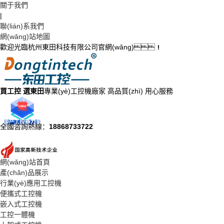
關于我們
|
聯(lián)系我們
網(wǎng)站地圖
歡迎光臨杭州東田科技有限公司官網(wǎng)！
買工控 選東田
專業(yè)工控機廠家 高品質(zhì) 用心服務
全國咨詢熱線：
18868733722
網(wǎng)站首頁
產(chǎn)品展示
行業(yè)應用工控機
便攜式工控機
嵌入式工控機
工控一體機