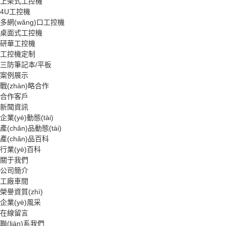
上架式工控機
4U工控機
多網(wǎng)口工控機
桌面式工控機
研華工控機
工控機定制
三防筆記本/平板
案例展示
戰(zhàn)略合作
合作客戶
新聞資訊
企業(yè)動態(tài)
產(chǎn)品動態(tài)
產(chǎn)品百科
行業(yè)百科
關于我們
公司簡介
工廠車間
榮譽資質(zhì)
企業(yè)風采
在線留言
聯(lián)系我們