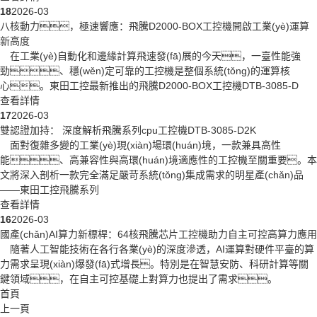
18
2026-03
八核動力，極速響應：飛騰D2000-BOX工控機開啟工業(yè)運算
新高度
在工業(yè)自動化和邊緣計算飛速發(fā)展的今天，一臺性能強
勁、穩(wěn)定可靠的工控機是整個系統(tǒng)的運算核
心。東田工控最新推出的飛騰D2000-BOX工控機DTB-3085-D
查看詳情
17
2026-03
雙認證加持： 深度解析飛騰系列cpu工控機DTB-3085-D2K
面對復雜多變的工業(yè)現(xiàn)場環(huán)境，一款兼具高性
能、高兼容性與高環(huán)境適應性的工控機至關重要。本
文將深入剖析一款完全滿足嚴苛系統(tǒng)集成需求的明星產(chǎn)品
——東田工控飛騰系列
查看詳情
16
2026-03
國產(chǎn)AI算力新標桿：64核飛騰芯片工控機助力自主可控高算力應用
隨著人工智能技術在各行各業(yè)的深度滲透，AI運算對硬件平臺的算
力需求呈現(xiàn)爆發(fā)式增長。特別是在智慧安防、科研計算等關
鍵領域，在自主可控基礎上對算力也提出了需求。
首頁
上一頁