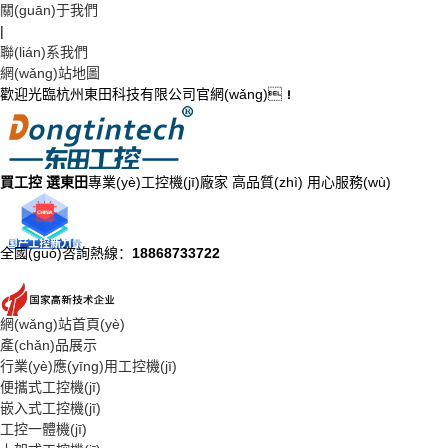
關(guān)于我們
|
聯(lián)系我們
網(wǎng)站地圖
歡迎光臨杭州東田科技有限公司官網(wǎng)！
買工控 選東田
專業(yè)工控機(jī)廠家 高品質(zhì) 用心服務(wù)
全國(guó)咨詢熱線：
18868733722
網(wǎng)站首頁(yè)
產(chǎn)品展示
行業(yè)應(yīng)用工控機(jī)
便攜式工控機(jī)
嵌入式工控機(jī)
工控一體機(jī)