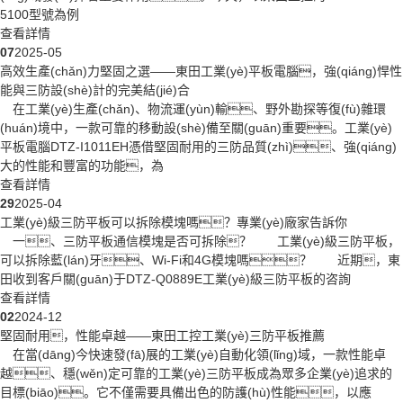
5100型號為例
查看詳情
07
2025-05
高效生產(chǎn)力堅固之選——東田工業(yè)平板電腦，強(qiáng)悍性
能與三防設(shè)計的完美結(jié)合
在工業(yè)生產(chǎn)、物流運(yùn)輸、野外勘探等復(fù)雜環
(huán)境中，一款可靠的移動設(shè)備至關(guān)重要。工業(yè)
平板電腦DTZ-I1011EH憑借堅固耐用的三防品質(zhì)、強(qiáng)
大的性能和豐富的功能，為
查看詳情
29
2025-04
工業(yè)級三防平板可以拆除模塊嗎？專業(yè)廠家告訴你
一、三防平板通信模塊是否可拆除？ 工業(yè)級三防平板，
可以拆除藍(lán)牙、Wi-Fi和4G模塊嗎？ 近期，東
田收到客戶關(guān)于DTZ-Q0889E工業(yè)級三防平板的咨詢
查看詳情
02
2024-12
堅固耐用，性能卓越——東田工控工業(yè)三防平板推薦
在當(dāng)今快速發(fā)展的工業(yè)自動化領(lǐng)域，一款性能卓
越、穩(wěn)定可靠的工業(yè)三防平板成為眾多企業(yè)追求的
目標(biāo)。它不僅需要具備出色的防護(hù)性能，以應