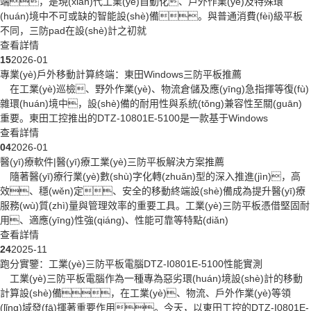
端，是現(xiàn)代工業(yè)自動化、戶外作業(yè)及特殊環
(huán)境中不可或缺的智能設(shè)備。與普通消費(fèi)級平板
不同，三防pad在設(shè)計之初就
查看詳情
15
2026-01
專業(yè)戶外移動計算終端：東田Windows三防平板推薦
在工業(yè)巡檢、野外作業(yè)、物流倉儲及應(yīng)急指揮等復(fù)
雜環(huán)境中，設(shè)備的耐用性與系統(tǒng)兼容性至關(guān)
重要。東田工控推出的DTZ-10801E-5100是一款基于Windows
查看詳情
04
2026-01
醫(yī)療軟件|醫(yī)療工業(yè)三防平板解決方案推薦
隨著醫(yī)療行業(yè)數(shù)字化轉(zhuǎn)型的深入推進(jìn)，高
效、穩(wěn)定、安全的移動終端設(shè)備成為提升醫(yī)療
服務(wù)質(zhì)量與管理效率的重要工具。工業(yè)三防平板憑借堅固耐
用、適應(yīng)性強(qiáng)、性能可靠等特點(diǎn)
查看詳情
24
2025-11
跑分實鑒：工業(yè)三防平板電腦DTZ-I0801E-5100性能實測
工業(yè)三防平板電腦作為一種專為惡劣環(huán)境設(shè)計的移動
計算設(shè)備，在工業(yè)、物流、戶外作業(yè)等領
(lǐng)域發(fā)揮著重要作用。今天，以東田工控的DTZ-I0801E-