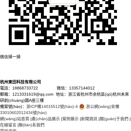
微信掃一掃
杭州東田科技有限公司
電話：18868733722 微信：13357144012
郵箱：1213331619@qq.com 地址：浙江省杭州市余杭區(qū)杭州未來
研創(chuàng)園A座三樓
備案號(hào)：
浙ICP備14015512號(hào)-4
浙公網(wǎng)安備
33010602012434號(hào)
網(wǎng)站首頁
|
產(chǎn)品展示
|
案例展示
|
新聞資訊
|
關(guān)于我們
|
在線留言
|
聯(lián)系我們
電話咨詢