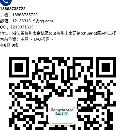
18868733722
手機：18868733722
郵箱：1213331619@qq.com
QQ：1213331619
地址：浙江省杭州市余杭區(qū)杭州未來研創(chuàng)園A座三樓
當前位置：
主頁
>
TAG標簽
>
共
0
頁
0
條