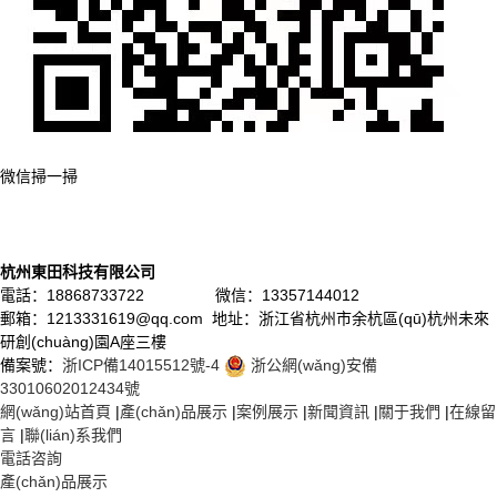
微信掃一掃
杭州東田科技有限公司
電話：18868733722 微信：13357144012
郵箱：1213331619@qq.com 地址：浙江省杭州市余杭區(qū)杭州未來
研創(chuàng)園A座三樓
備案號：
浙ICP備14015512號-4
浙公網(wǎng)安備
33010602012434號
網(wǎng)站首頁
|
產(chǎn)品展示
|
案例展示
|
新聞資訊
|
關于我們
|
在線留
言
|
聯(lián)系我們
電話咨詢
產(chǎn)品展示