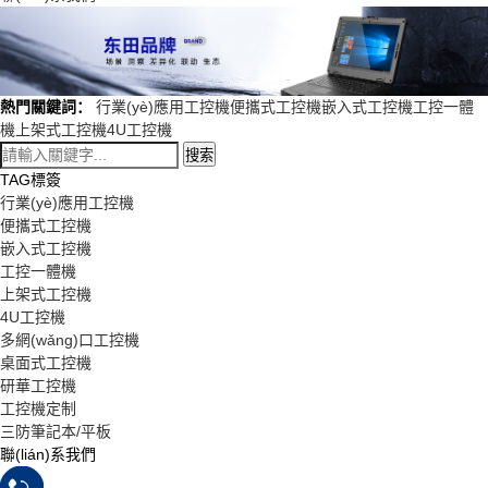
熱門關鍵詞：
行業(yè)應用工控機
便攜式工控機
嵌入式工控機
工控一體
機
上架式工控機
4U工控機
搜索
TAG標簽
行業(yè)應用工控機
便攜式工控機
嵌入式工控機
工控一體機
上架式工控機
4U工控機
多網(wǎng)口工控機
桌面式工控機
研華工控機
工控機定制
三防筆記本/平板
聯(lián)系我們