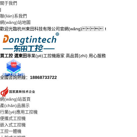
關于我們
|
聯(lián)系我們
網(wǎng)站地圖
歡迎光臨杭州東田科技有限公司官網(wǎng)！
買工控 選東田
專業(yè)工控機廠家 高品質(zhì) 用心服務
全國咨詢熱線：
18868733722
網(wǎng)站首頁
產(chǎn)品展示
行業(yè)應用工控機
便攜式工控機
嵌入式工控機
工控一體機