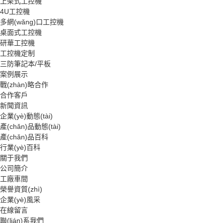
上架式工控機
4U工控機
多網(wǎng)口工控機
桌面式工控機
研華工控機
工控機定制
三防筆記本/平板
案例展示
戰(zhàn)略合作
合作客戶
新聞資訊
企業(yè)動態(tài)
產(chǎn)品動態(tài)
產(chǎn)品百科
行業(yè)百科
關于我們
公司簡介
工廠車間
榮譽資質(zhì)
企業(yè)風采
在線留言
聯(lián)系我們