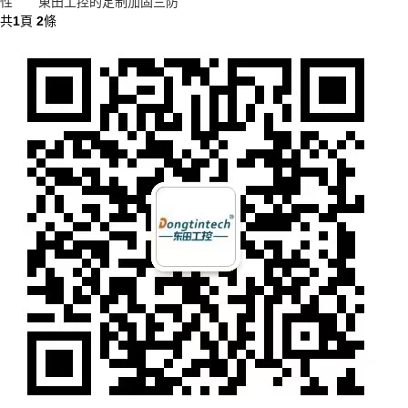
性 東田工控的定制加固三防
共
1
頁
2
條