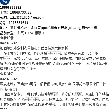
18868733722
手機：18868733722
郵箱：1213331619@qq.com
QQ：1213331619
地址：浙江省杭州市余杭區(qū)杭州未來研創(chuàng)園A座三樓
當前位置：
主頁
>
TAG標簽
>
查看詳情
04
2026-02
加固筆記本定制考量核心：武器檢測案例解析
在工業(yè)自動化、野外勘探、國防等嚴苛環(huán)境
中，常規(guī)商用筆記本難以滿足使用需求。加固筆記本定制成為
解決設(shè)備可靠性與場景適配性的關(guān)鍵。本文通過武器
檢測行業(yè)的客戶案例
查看詳情
03
2026-02
深度定制，專業(yè)可靠：解析優(yōu)質(zhì)加固筆記本廠家東田工控
的核心能力
加固筆記本是一種具備高抗沖擊、防塵防水、寬溫操作等特性
的專用設(shè)備，滿足極端工況下的穩(wěn)定運行需求。作為
工業(yè)計算機領(lǐng)域的深耕者，東田工控正是這樣一家具備全面