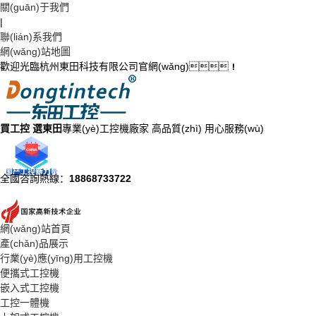
關(guān)于我們
|
聯(lián)系我們
網(wǎng)站地圖
歡迎光臨杭州東田科技有限公司官網(wǎng)！
買工控 選東田
專業(yè)工控機廠家 高品質(zhì) 用心服務(wù)
全國咨詢熱線：
18868733722
網(wǎng)站首頁
產(chǎn)品展示
行業(yè)應(yīng)用工控機
便攜式工控機
嵌入式工控機
工控一體機