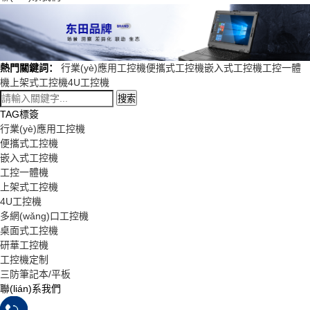
熱門關鍵詞：
行業(yè)應用工控機
便攜式工控機
嵌入式工控機
工控一體
機
上架式工控機
4U工控機
搜索
TAG標簽
行業(yè)應用工控機
便攜式工控機
嵌入式工控機
工控一體機
上架式工控機
4U工控機
多網(wǎng)口工控機
桌面式工控機
研華工控機
工控機定制
三防筆記本/平板
聯(lián)系我們