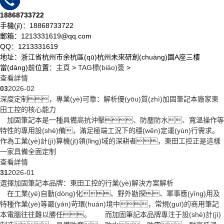
18868733722
手機(jī)：18868733722
郵箱：1213331619@qq.com
QQ：1213331619
地址：浙江省杭州市余杭區(qū)杭州未來研創(chuàng)園A座三樓
當(dāng)前位置：
主頁
>
TAG標(biāo)簽
>
查看詳情
03
2026-02
深度定制，專業(yè)可靠：解析優(yōu)質(zhì)加固筆記本廠家東
田工控的核心能力
加固筆記本是一種具備高抗沖擊、防塵防水、寬溫操作等
特性的專用設(shè)備，滿足極端工況下的穩(wěn)定運(yùn)行需求。
作為工業(yè)計(jì)算機(jī)領(lǐng)域的深耕者，東田工控正是這樣
一家具備全面定制
查看詳情
31
2026-01
選擇加固筆記本品牌：東田工控的行業(yè)解決方案解析
在工業(yè)自動(dòng)化、野外勘探、軍事應(yīng)用及
特種作業(yè)等嚴(yán)苛環(huán)境中，常規(guī)的商用筆記
本電腦往往難以勝任。 而加固筆記本品牌專注于設(shè)計(jì)