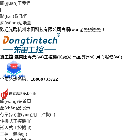
關(guān)于我們
|
聯(lián)系我們
網(wǎng)站地圖
歡迎光臨杭州東田科技有限公司官網(wǎng)！
買工控 選東田
專業(yè)工控機(jī)廠家 高品質(zhì) 用心服務(wù)
全國咨詢熱線：
18868733722
網(wǎng)站首頁
產(chǎn)品展示
行業(yè)應(yīng)用工控機(jī)
便攜式工控機(jī)
嵌入式工控機(jī)
工控一體機(jī)